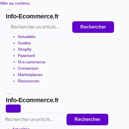
Aller
Aller au contenu
au
Info-Ecommerce.fr
contenu
Rechercher
Rechercher
Actualités
Guides
Shopify
Paiement
IA e-commerce
Conversion
Marketplaces
Ressources
Info-Ecommerce.fr
Rechercher
Rechercher