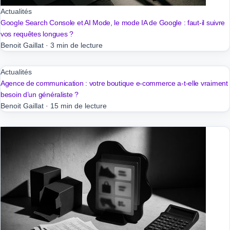
Actualités
Google Search Console et AI Mode, le mode IA de Google : faut-il suivre
vos requêtes longues ?
Benoit Gaillat
·
3 min de lecture
Actualités
Agence de communication : votre boutique e-commerce a-t-elle vraiment
besoin d’un généraliste ?
Benoit Gaillat
·
15 min de lecture