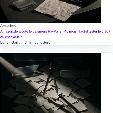
Actualités
Amazon.de ajoute le paiement PayPal en 48 mois : faut-il tester le crédit
au checkout ?
Benoit Gaillat
·
3 min de lecture