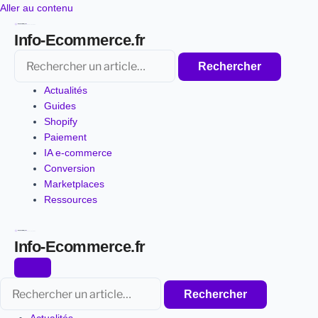
Aller
Aller au contenu
au
Info-Ecommerce.fr
contenu
Rechercher
Rechercher
Actualités
Guides
Shopify
Paiement
IA e-commerce
Conversion
Marketplaces
Ressources
Info-Ecommerce.fr
Rechercher
Rechercher