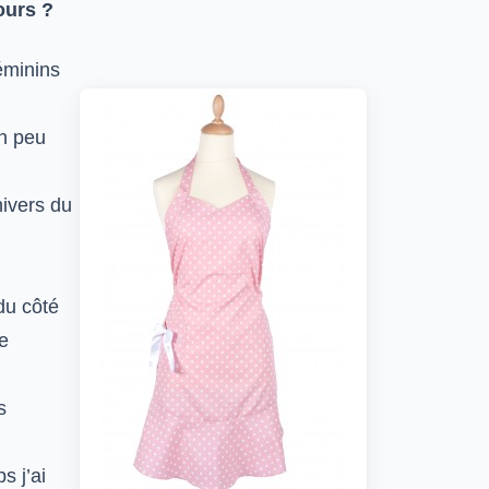
ours ?
éminins
un peu
nivers du
du côté
e
s
s j’ai