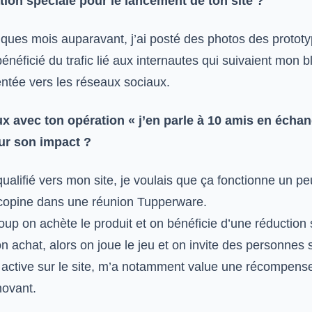
ion spéciale pour le lancement de ton site ?
lques mois auparavant, j’ai posté des photos des protot
énéficié du trafic lié aux internautes qui suivaient mon b
ientée vers les réseaux sociaux.
ux avec ton opération « j’en parle à 10 amis en écha
sur son impact ?
ualifié vers mon site, je voulais que ça fonctionne un peu
copine dans une réunion Tupperware.
 on achète le produit et on bénéficie d’une réduction s
n achat, alors on joue le jeu et on invite des personnes 
s active sur le site, m’a notamment value une récompense
novant.