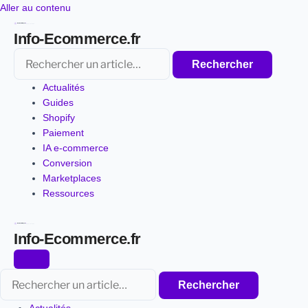
Aller
Aller au contenu
au
Info-Ecommerce.fr
contenu
Rechercher
Rechercher
Actualités
Guides
Shopify
Paiement
IA e-commerce
Conversion
Marketplaces
Ressources
Info-Ecommerce.fr
Rechercher
Rechercher