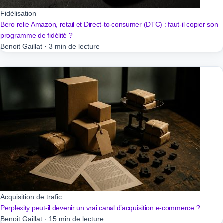
Fidélisation
Bero relie Amazon, retail et Direct-to-consumer (DTC) : faut-il copier son
programme de fidélité ?
Benoit Gaillat
·
3 min de lecture
Acquisition de trafic
Perplexity peut-il devenir un vrai canal d’acquisition e-commerce ?
Benoit Gaillat
·
15 min de lecture