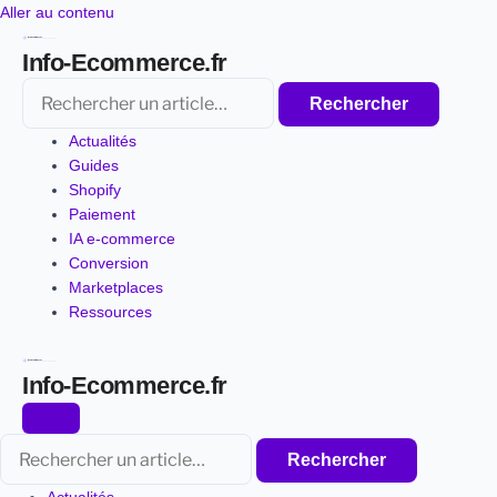
Aller
Aller au contenu
au
Info-Ecommerce.fr
contenu
Rechercher
Rechercher
Actualités
Guides
Shopify
Paiement
IA e-commerce
Conversion
Marketplaces
Ressources
Info-Ecommerce.fr
Rechercher
Rechercher